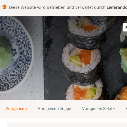
Diese Website wird betrieben und verwaltet durch
Lieferand
Vorspeisen
Vorspeisen Suppe
Vorspeilen Salate